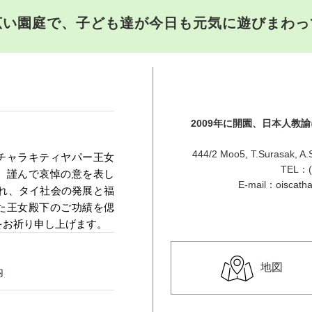
広い園庭で、子ども達が今日も元気に遊びまわっ
2009年に開園、日本人教
444/2 Moo5, T.Surasak, A.
チャラキティヤパー王女
TEL：(
、謹んで哀悼の意を表し
E-mail：
oiscatha
され、タイ社会の発展と福
た王女殿下のご功績を偲
をお祈り申し上げます。
地図
内